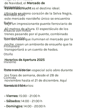
de Navidad, el 
Mercado de 
Caravanas
Ravennaschlucht
 es el destino ideal. 
Ubicado en pleno corazón de la Selva Negra, 
Navidad 2025
este mercado navideño único se encuentra 
Rutas
bajo un impresionante puente ferroviario de 
40 metros de altura. El espectáculo de los 
Alsacia con niños
trenes pasando por el puente, combinado 
Navidad 2026
con las luces que iluminan el mercado por la 
noche, crean un ambiente de ensueño que te 
Primavera
transportará a un cuento de hadas.
Otoño
Horarios de Apertura 2025
Invierno
Perros en Alsacia
Este mercado tan especial solo abre durante 
los fines de semana, desde el 28 de 
Comida
noviembre hasta el 21 de diciembre. Aquí 
Navidad 2024
tienes los horarios:
• 
Viernes:
 15:00 - 21:00 h
• 
Sábados:
 14:00 - 21:00 h
• 
Domingos:
 14:00 - 20:00 h