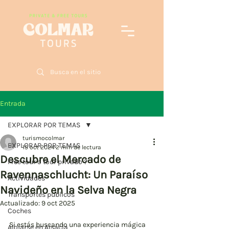
Entrada
EXPLORAR POR TEMAS
turismocolmar
EXPLORAR POR TEMAS
15 oct 2024
2 min de lectura
Descubre el Mercado de
Free tour o tour privado ?
Ravennaschlucht: Un Paraíso
Actividades
Navideño en la Selva Negra
Transportes publicos
Actualizado:
9 oct 2025
Coches
Si estás buscando una experiencia mágica 
Alojarse en Alsacia