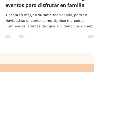
eventos para disfrutar en familia
Alsacia es mágica durante todo el año, pero en
Navidad su encanto se multiplica: mercados
iluminados, aromas de canela, villancicos y pueblos
que parecen salidos de un cuento. Si viajas con
niños o simplemente quieres vivir experiencias
únicas en familia, aquí tienes algunas actividades
que harán de tu visita un recuerdo inolvidable. Este
artículo reúne actividades en Alsacia, y en la última
parte, solo en Colmar. 🛷 Luge sobre raíles – Lac Blanc
(Tricky Track) ¿Quieres adren
Colmar Tours
Colmar, Alsacia
Francia