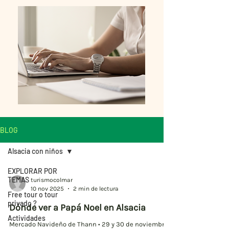
BLOG
Alsacia con niños
EXPLORAR POR
TEMAS
turismocolmar
10 nov 2025
2 min de lectura
Free tour o tour
privado ?
Dónde ver a Papá Noel en Alsacia
Actividades
Mercado Navideño de Thann • 29 y 30 de noviembre: