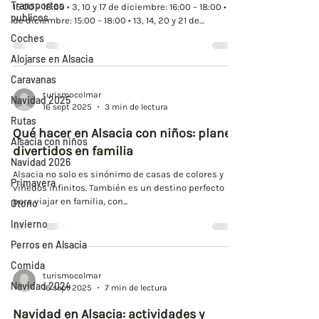
Transportes
15:00 – 18:00 • 3, 10 y 17 de diciembre: 16:00 – 18:00 • 7
publicos
de diciembre: 15:00 – 18:00 • 13, 14, 20 y 21 de
diciembre: 15:00 – 18:00 • 24 de diciembre: 15:00 –
Coches
17:00 13/12/2025 – Muttersholtz • 13:00 – 18:30 •
Alojarse en Alsacia
Llegada de Papá Noel en barco , acompañado de
ángeles, duendes y Christkindel. ‼️Llegada de Papá
Caravanas
Noel en barco al puente de Neugraben a las 14:30 • Se
turismocolmar
Navidad 2025
puede ver desde el puente Neugraben. • Pequeño mer
16 sept 2025
3 min de lectura
Rutas
Qué hacer en Alsacia con niños: planes
Alsacia con niños
divertidos en familia
Navidad 2026
Alsacia no solo es sinónimo de casas de colores y
Primavera
viñedos infinitos. También es un destino perfecto
para viajar en familia, con...
Otoño
Invierno
Perros en Alsacia
Comida
turismocolmar
Navidad 2024
16 sept 2025
7 min de lectura
Navidad en Alsacia: actividades y