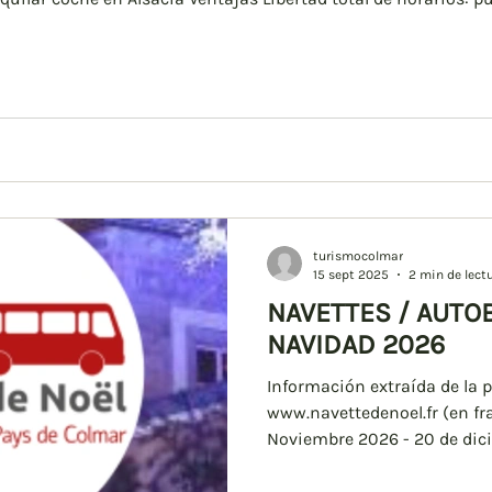
u ruta sin depender de trenes o buses. Flexibilidad en los pue
turismocolmar
15 sept 2025
2 min de lect
NAVETTES / AUTO
NAVIDAD 2026
Información extraída de la p
www.navettedenoel.fr (en fr
Noviembre 2026 - 20 de dici
partir de noviembre de 202
https://billetterie.l-k.fr/na