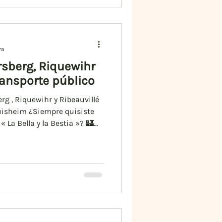
ra
sberg, Riquewihr
ransporte público
rg , Riquewihr y Ribeauvillé
guisheim ¿Siempre quisiste
« La Bella y la Bestia »? 🏰❤️
er en transporte público
 68R030. La parada en
e significa estación. Esta
uando estas frente a la
 en Eguisheim se llama «
cuentra en la intersecció