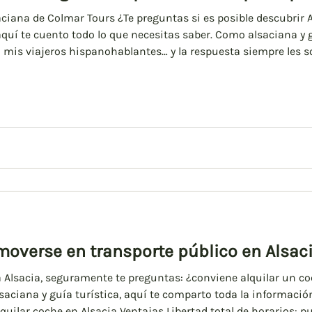
Navidad 2024
aciana de Colmar Tours ¿Te preguntas si es posible descubrir A
aquí te cuento todo lo que necesitas saber. Como alsaciana y gu
is viajeros hispanohablantes… y la respuesta siempre les so
 te permite llegar a los pueblos más bonitos de la región sin 
moverse en transporte público en Alsac
a Alsacia, seguramente te preguntas: ¿conviene alquilar un coc
aciana y guía turística, aquí te comparto toda la información
Alquilar coche en Alsacia Ventajas Libertad total de horarios: 