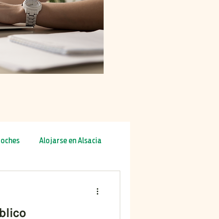
oches
Alojarse en Alsacia
ra
Otoño
Invierno
blico