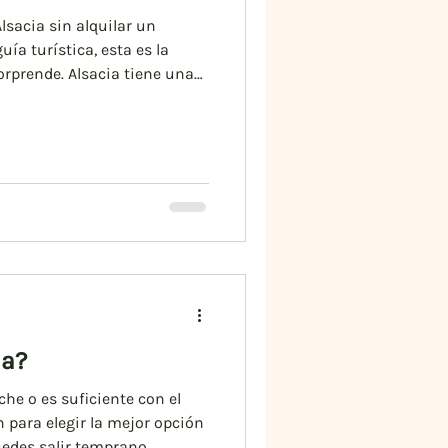
lsacia sin alquilar un
ía turística, esta es la
rprende. Alsacia tiene una
volante ni GPS. Tren, autobús
ia?
he o es suficiente con el
 para elegir la mejor opción
puedes salir temprano,