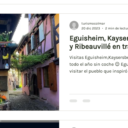
turismocolmar
20 dic 2023
2 min de lectu
Eguisheim, Kayser
y Ribeauvillé en t
Visitas Eguisheim,Kaysersbe
todo el año sin coche 😉 E
visitar el pueblo que inspiró 
Desde Colmar, puedes acced
tomando el autobús número
Colmar se llama « Gare, » qu
parada está a la izquierda c
estación de tren. La parada
Place de Gaulle, » que se en