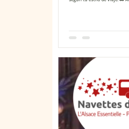
regresar tarde y organizar t
más bonitos