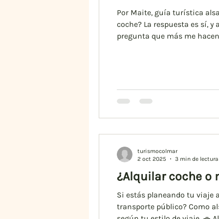
Perros en Alsacia
Comida
Por Maite, guía turística als
coche? La respuesta es sí, y 
pregunta que más me hacen m
red de transporte público que
regular, navett
turismocolmar
2 oct 2025
3 min de lectura
¿Alquilar coche o 
Si estás planeando tu viaje 
transporte público? Como als
según tu estilo de viaje. 🚗 