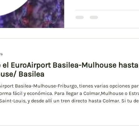
Noël consisten en cinco lín
Colmar con los encantadore
temporada de Adviento. Toda
conectadas al tren de cerca
de Colmar. También
ra
 el EuroAirport Basilea-Mulhouse hasta
Strasbourg/Mulhouse/ Basilea
oAirport Basilea-Mulhouse-Friburgo, tienes varias opciones par
orma fácil y económica. Para llegar a Colmar,Mulhouse o Est
Saint-Louis, y desde allí un tren directo hasta Colmar. Si tu de
a Colmar también pasa por Estrasburgo. Te dejo toda la informac