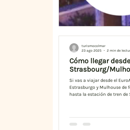
turismocolmar
23 ago 2025
2 min de lectu
Cómo llegar desde
Si vas a viajar desde el Eur
Estrasburgo y Mulhouse de f
hasta la estación de tren de 
es el mismo: el tren que va 
Navette EuroAirpo