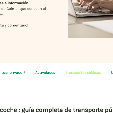
es e información
s de Colmar que conocen el
no.
ta y comentario!
o tour privado ?
Actividades
Transportes publicos
C
Rutas
Alsacia con niños
Navidad 2026
Primave
n coche : guía completa de transporte pú