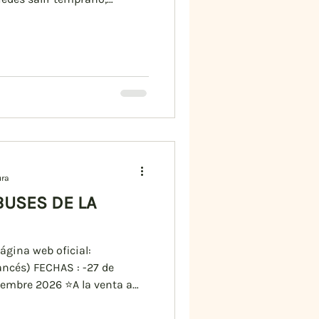
blos pequeños: muchos de los
ura
BUSES DE LA
ágina web oficial:
ancés) FECHAS : -27 de
embre 2026 ⭐️A la venta a
6. MEJOR RESERVAR :
vette-de-noel/ Las Navettes de