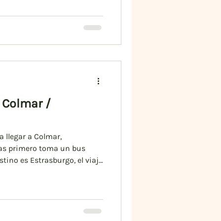
eas de autobús que enlazan
s pueblos durante la
s las lanzaderas están
nías TER 200 en la estación
 Colmar /
a llegar a Colmar,
ras primero toma un bus
stino es Estrasburgo, el viaje
ión aquí: 🚍 Bus: Línea 11 –