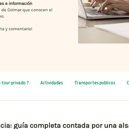
es e información
s de Colmar que conocen el
no.
ta y comentario!
o tour privado ?
Actividades
Transportes publicos
C
Rutas
Alsacia con niños
Navidad 2026
Primave
acia: guía completa contada por una al