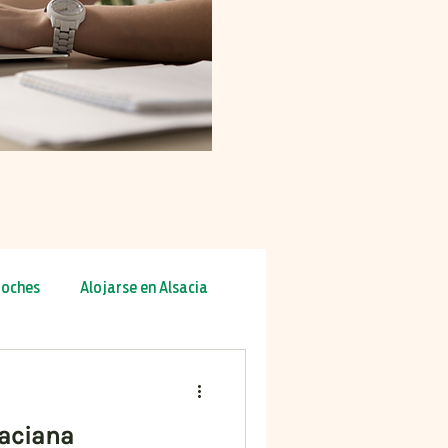
oches
Alojarse en Alsacia
ra
Otoño
Invierno
saciana