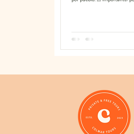
publicado. En cuanto se anun
información procede de la