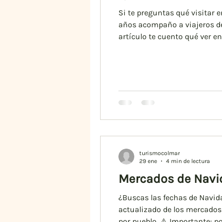
Perros en Alsacia
Comida
Si te preguntas qué visitar e
años acompaño a viajeros de 
artículo te cuento qué ver e
imprescindibles que visitar 
madera, calles emp
turismocolmar
29 ene
4 min de lectura
Mercados de Navid
¿Buscas las fechas de Navida
actualizado de los mercados
por pueblo. ⚠️ Importante: 