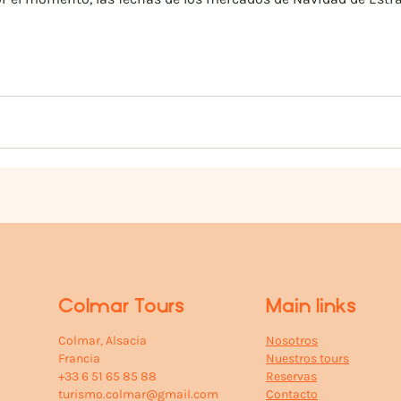
cien oficialmente, actualizaremos este artículo con las nueva
Colmar Tours
Main links
Colmar, Alsacia
Nosotros
Francia
Nuestros tours
+33 6 51 65 85 88
Reservas
turismo.colmar@gmail.com
Contacto