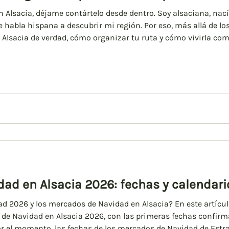
Navidad 2024
n Alsacia, déjame contártelo desde dentro. Soy alsaciana, nací
habla hispana a descubrir mi región. Por eso, más allá de los
n Alsacia de verdad, cómo organizar tu ruta y cómo vivirla com
en Alsacia Alsacia es conocida por sus pueblos de cuento, co
ad en Alsacia 2026: fechas y calendari
d 2026 y los mercados de Navidad en Alsacia? En este artícul
 de Navidad en Alsacia 2026, con las primeras fechas confirm
por el momento, las fechas de los mercados de Navidad de Est